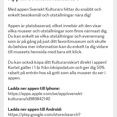
Sörmlands museum får Kulturarvspriset 2019!
Svenskt Kulturarvs årliga pris – Kulturarvspriset
Med appen Svenskt Kulturarv hittar du snabbt och
har tilldelats Alexandra von Schwerin, Skarhult
enkelt besöksmål och utställningar nära dig!
Slott.
Appen är platsbaserad, vilket innebär att den visar
Museiföreningen Svenskt Kulturarvs årliga pris –
vilka museer och utställningar som finns närmast dig.
Kulturarvspriset har tilldelats Hallwylska museet.
Du kan enkelt se vilka utställningar och evenemang
Roligare historielektioner - med nya KulTur-spelet
som är på gång på just ditt favoritmuseum och skulle
Kulturarvspris till Mimmi Mannheimer och Kalmar
du behöva mer information kan du enkelt ta dig vidare
slott
till museets hemsida med bara ett klick.
Om oss
För medlemsmuseer
Du kan också köpa ditt Kulturarvskort direkt i appen!
Kortet gäller i 1 år från inköpsdatum och ger dig 50%
Information till medlemmar
rabatt på entrén hos så gott som alla museer du ser i
Medlemskap
appen.
Kulturarvspriset
Kurs & Konferens
Ladda ner appen till Iphone:
Trycksaker
https://apps.apple.com/se/app/svenskt-
Jobbtorg & Vandringsutställningar
kulturarv/id989842140
KULT
Ladda ner appen till Android:
Integritetspolicy
https://play.google.com/store/search?
Privacy policy