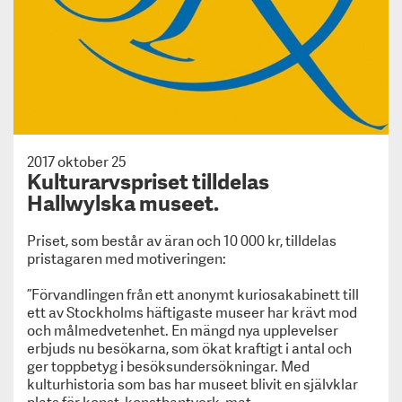
Start
Press
2017 oktober 25
Kulturarvspriset tilldelas
Sofiero Slott & Slottsträdgård tilldelas Kulturarvsp
Hallwylska museet.
2025!
Nordiska museet tilldelas Kulturarvspriset 2024
Priset, som består av äran och 10 000 kr, tilldelas
Kulturarvspriset 2023 tilldelas Rackstadmuseet
pristagaren med motiveringen:
Katrinetorp Landeri tilldelas Kulturarvspriset 202
Grenna museum tilldelas Kulturarvspriset 2021
”Förvandlingen från ett anonymt kuriosakabinett till
Livrustkammaren tilldelas Kulturarvspriset 2020
ett av Stockholms häftigaste museer har krävt mod
Sörmlands museum får Kulturarvspriset 2019!
och målmedvetenhet. En mängd nya upplevelser
Svenskt Kulturarvs årliga pris – Kulturarvspriset 
erbjuds nu besökarna, som ökat kraftigt i antal och
ger toppbetyg i besöksundersökningar. Med
tilldelats Alexandra von Schwerin, Skarhult Slott
kulturhistoria som bas har museet blivit en självklar
Museiföreningen Svenskt Kulturarvs årliga pris