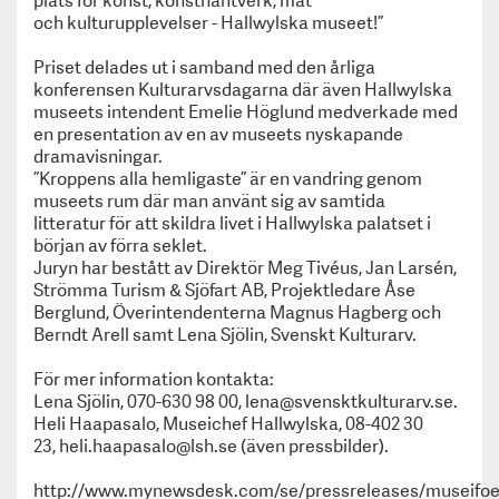
plats för konst, konsthantverk, mat
Kulturarvspriset har tilldelats Hallwylska musee
och kulturupplevelser - Hallwylska museet!”
Roligare historielektioner - med nya KulTur-spel
Kulturarvspris till Mimmi Mannheimer och Kalmar s
Priset delades ut i samband med den årliga
Om oss
konferensen Kulturarvsdagarna där även Hallwylska
För medlemsmuseer
museets intendent Emelie Höglund medverkade med
en presentation av en av museets nyskapande
Information till medlemmar
dramavisningar.
Medlemskap
”Kroppens alla hemligaste” är en vandring genom
Kulturarvspriset
museets rum där man använt sig av samtida
Kurs & Konferens
litteratur för att skildra livet i Hallwylska palatset i
Trycksaker
början av förra seklet.
Jobbtorg & Vandringsutställningar
Juryn har bestått av Direktör Meg Tivéus, Jan Larsén,
KULT
Strömma Turism & Sjöfart AB, Projektledare Åse
Berglund, Överintendenterna Magnus Hagberg och
Integritetspolicy
Berndt Arell samt Lena Sjölin, Svenskt Kulturarv.
Privacy policy
Besöksmål
För mer information kontakta:
Utställningar
Lena Sjölin, 070-630 98 00, lena@svensktkulturarv.se.
Appen Svenskt Kulturarv
Heli Haapasalo, Museichef Hallwylska, 08-402 30
23, heli.haapasalo@lsh.se (även pressbilder).
http://www.mynewsdesk.com/se/pressreleases/museifoe