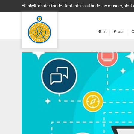
Ett skyltfönster för det fantastiska utbudet av museer, slott
Start
Press
O