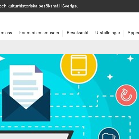
 och kulturhistoriska besöksmål i Sverige.
m oss
För medlemsmuseer
Besöksmål
Utställningar
Appen